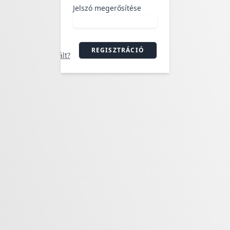
Jelszó megerősítése
Már
REGISZTRÁCIÓ
regisztrált?