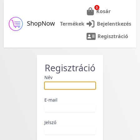
0
Kosár
ShopNow
Termékek
Bejelentkezés
Regisztráció
Regisztráció
Név
E-mail
Jelszó